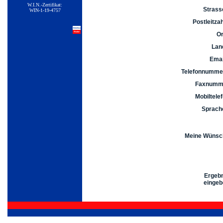
W.I.N.-Zertifikat:
Strass
WIN-1-19-4757
Postleitzah
Or
Lan
Emai
Telefonnumme
Faxnumm
Mobiltele
Sprach
Meine Wünsc
Ergeb
eingeb