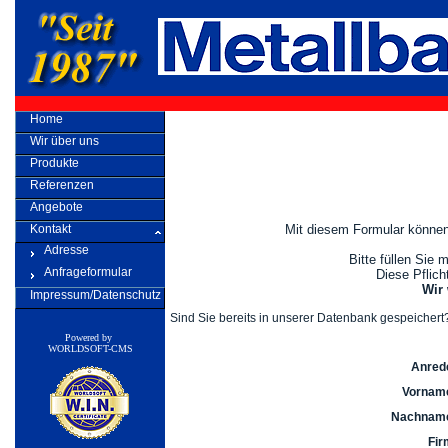
Home
Wir über uns
Produkte
Referenzen
Angebote
Kontakt
Mit diesem Formular könne
Adresse
Bitte füllen Sie 
Anfrageformular
Diese Pflicht
Wir 
Impressum/Datenschutz
Sind Sie bereits in unserer Datenbank gespeichert
Powered by
WORLDSOFT-CMS
Anred
Vorname
Nachname
Fir